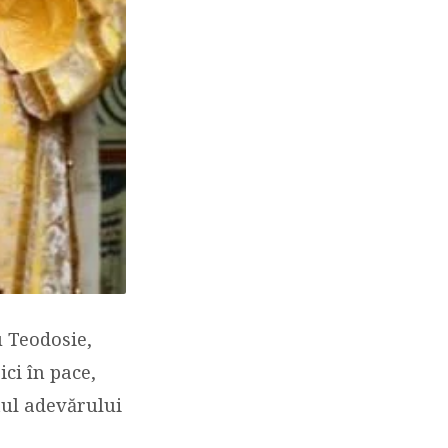
u Teodosie,
ici în pace,
ntul adevărului