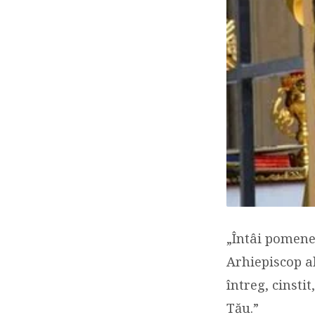
„Întâi pomeneș
Arhiepiscop al
întreg, cinsti
Tău.”