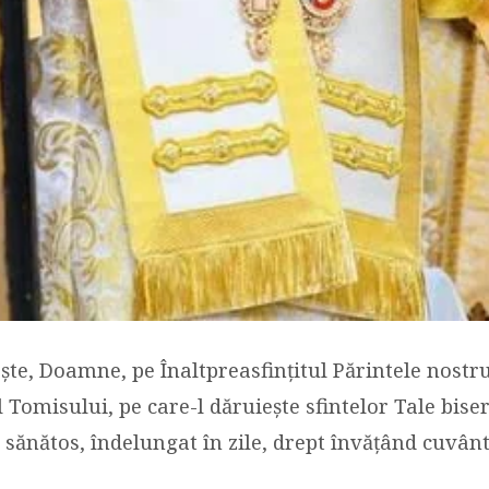
te, Doamne, pe Înaltpreasfințitul Părintele nostr
 Tomisului, pe care-l dăruiește sfintelor Tale biser
t, sănătos, îndelungat în zile, drept învățând cuvâ