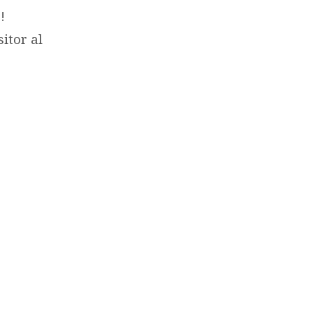
!
sitor al