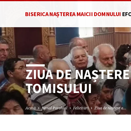
BISERICA NAȘTEREA MAICII DOMNULUI
EF
ZIUA DE NAȘTERE
TOMISULUI
Acasă
Jurnal Parohial
Felicitări
Ziua de naștere a…