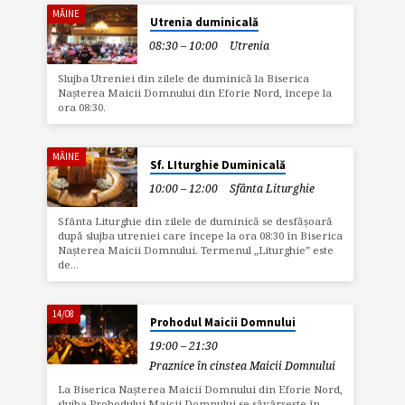
MÂINE
Utrenia duminicală
08:30 – 10:00
Utrenia
Slujba Utreniei din zilele de duminică la Biserica
Nașterea Maicii Domnului din Eforie Nord, începe la
ora 08:30.
MÂINE
Sf. LIturghie Duminicală
10:00 – 12:00
Sfânta Liturghie
Sfânta Liturghie din zilele de duminică se desfășoară
după slujba utreniei care începe la ora 08:30 în Biserica
Nașterea Maicii Domnului. Termenul „Liturghie” este
de…
14/08
Prohodul Maicii Domnului
19:00 – 21:30
Praznice în cinstea Maicii Domnului
La Biserica Nașterea Maicii Domnului din Eforie Nord,
slujba Prohodului Maicii Domnului se săvârșește în