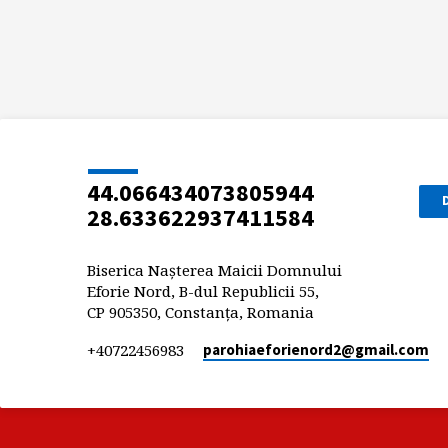
44.066434073805944
28.633622937411584
Biserica Nașterea Maicii Domnului
Eforie Nord, B-dul Republicii 55,
CP 905350, Constanța, Romania
+40722456983
parohiaeforienord2​@gmail.com