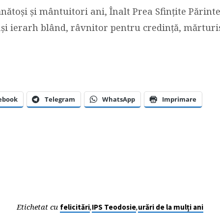
ănătoși și mântuitori ani, Înalt Prea Sfințite Părinte
lași ierarh blând, râvnitor pentru credință, mărturi
ebook
Telegram
WhatsApp
Imprimare
Etichetat cu
,
,
felicitări
IPS Teodosie
urări de la mulți ani