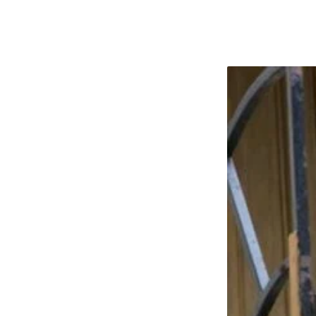
ZIUA
DE
NAȘTERE
A
IERARHULUI
TOMISULUI