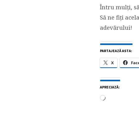
Întru mulți, s
Să ne fiți ace
adevărului!
PARTAJEAZĂ ASTA:
X
Fac
APRECIAZĂ:
Încarc...