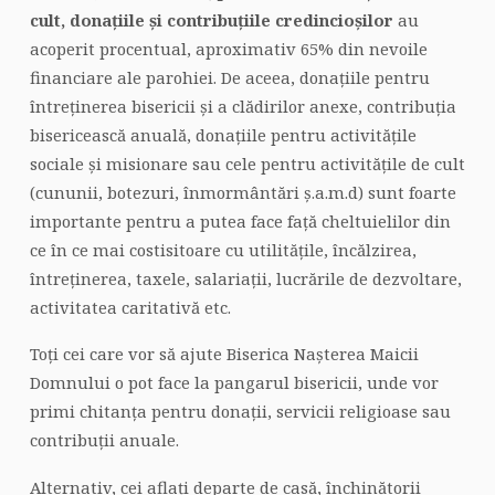
cult, donațiile și contribuțiile credincioșilor
au
acoperit
procentual, aproximativ 65% din nevoile
financiare ale parohiei. De aceea, donațiile pentru
întreținerea bisericii și a clădirilor anexe, contribuția
bisericească anuală, donațiile pentru activitățile
sociale și misionare sau cele pentru activitățile de cult
(cununii, botezuri, înmormântări ș.a.m.d) sunt foarte
importante pentru a putea face față cheltuielilor din
ce în ce mai costisitoare cu utilitățile, încălzirea,
întreținerea, taxele, salariații, lucrările de dezvoltare,
activitatea caritativă etc.
Toți cei care vor să ajute Biserica Nașterea Maicii
Domnului o pot face la pangarul bisericii, unde vor
primi chitanța pentru donații, servicii religioase sau
contribuții anuale.
Alternativ, cei aflați departe de casă, închinătorii