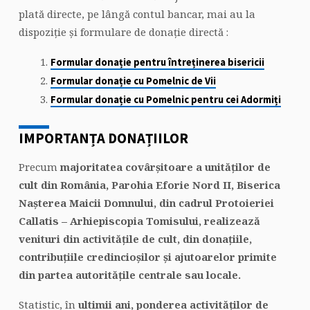
plată directe, pe lângă contul bancar, mai au la
dispoziție și formulare de donație directă :
Formular donație pentru întreținerea bisericii
Formular donație cu Pomelnic de Vii
Formular donație cu Pomelnic pentru cei Adormiți
IMPORTANȚA DONAȚIILOR
Precum
majoritatea covârșitoare a unită­ților de
cult din România, Parohia Eforie Nord II, Biserica
Nașterea Maicii Domnului, din cadrul Protoieriei
Callatis – Arhiepiscopia Tomisului, realizează
venituri din activi­tățile de cult, din donațiile,
contribuțiile credincioșilor și ajutoarelor primite
din partea autoritățile centrale sau locale.
Statistic, în
ultimii ani, ponderea activităților de