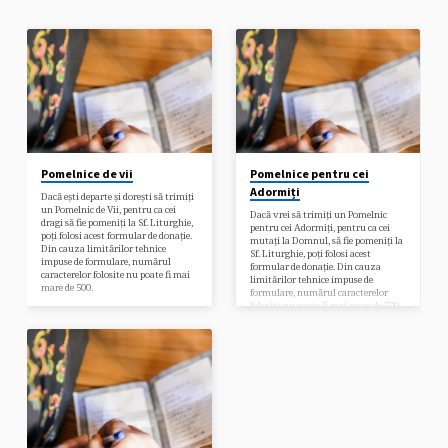
Pomelnice de vii
Pomelnice pentru cei
Adormiți
Dacă ești departe și dorești să trimiți
un Pomelnic de Vii, pentru ca cei
Dacă vrei să trimiți un Pomelnic
dragi să fie pomeniți la Sf. Liturghie,
pentru cei Adormiți, pentru ca cei
poți folosi acest formular de donație.
mutați la Domnul, să fie pomeniți la
Din cauza limitărilor tehnice
Sf. Liturghie, poți folosi acest
impuse de formulare, numărul
formular de donație. Din cauza
caracterelor folosite nu poate fi mai
limitărilor tehnice impuse de
mare de 500.
formulare, numărul caracterelor
folosite nu poate fi mai mare de 500.