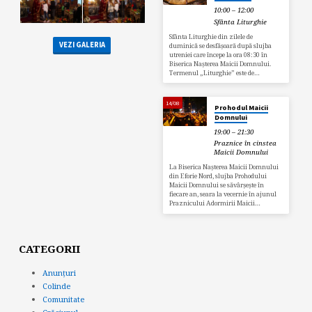
10:00 – 12:00
Sfânta Liturghie
Sfânta Liturghie din zilele de
VEZI GALERIA
duminică se desfășoară după slujba
utreniei care începe la ora 08:30 în
Biserica Nașterea Maicii Domnului.
Termenul „Liturghie” este de…
14/08
Prohodul Maicii
Domnului
19:00 – 21:30
Praznice în cinstea
Maicii Domnului
La Biserica Nașterea Maicii Domnului
din Eforie Nord, slujba Prohodului
Maicii Domnului se săvârșește în
fiecare an, seara la vecernie în ajunul
Praznicului Adormirii Maicii…
CATEGORII
Anunțuri
Colinde
Comunitate