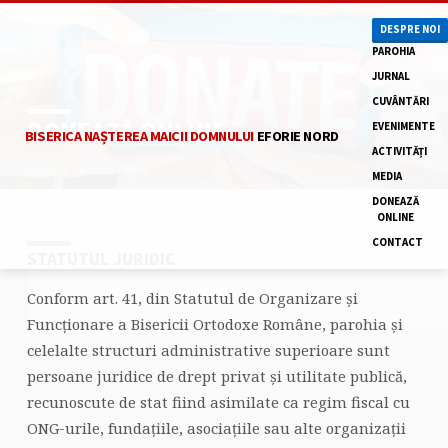
DESPRE NOI
PAROHIA
JURNAL
CUVÂNTĂRI
DONEAZĂ ONLINE
EVENIMENTE
BISERICA NAȘTEREA MAICII DOMNULUI
EFORIE NORD
ACTIVITĂȚI
Acasă
Donează Online
MEDIA
DONEAZĂ
ONLINE
CONTACT
STATUTUL JURIDIC
DONEAZĂ
ONLINE
Conform art. 41, din Statutul de Organizare și
Funcționare a Bisericii Ortodoxe Române, parohia și
celelalte structuri administrative superioare sunt
persoane juridice de drept privat şi utilitate publică,
recunoscute de stat fiind asimilate ca regim fiscal cu
ONG-urile, fundațiile, asociațiile sau alte organizații