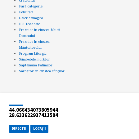
Crăciunul
Fără categorie
Felicitări
Galerie imagini
IPS Teodosie
Praznice în cinstea Maicii
Domnului
Praznice în cinstea
Mântuitorului
Program Liturgic
Sâmbetele morților
Săptămâna Patimilor
Sărbători în cinstea sfinților
44.066434073805944
28.633622937411584
DIRECTII
LOCAȚII