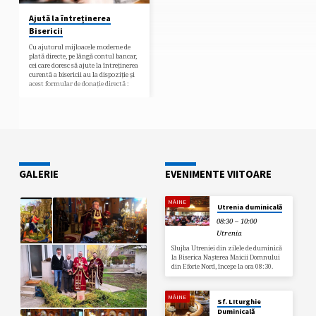
Ajută la întreținerea
Bisericii
Cu ajutorul mijloacele moderne de
plată directe, pe lângă contul bancar,
cei care doresc să ajute la întreținerea
curentă a bisericii au la dispoziție și
acest formular de donație directă :
GALERIE
EVENIMENTE VIITOARE
MÂINE
Utrenia duminicală
08:30 – 10:00
Utrenia
Slujba Utreniei din zilele de duminică
la Biserica Nașterea Maicii Domnului
din Eforie Nord, începe la ora 08:30.
MÂINE
Sf. LIturghie
Duminicală