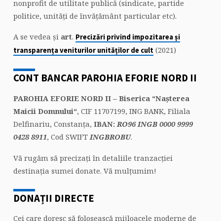
nonprofit de utilitate publică (sindicate, partide
politice, unități de învățământ particular etc).
A se vedea și
art
.
Precizări privind impozitarea și
(2021)
transparența veniturilor unităților de cult
CONT BANCAR PAROHIA EFORIE NORD II
PAROHIA EFORIE NORD II – Biserica
“
Nașterea
Maicii Domnului“
, CIF 11707199, ING BANK, Filiala
Delfinariu, Constanța,
IBAN:
RO96 INGB 0000 9999
0428 8911
, Cod SWIFT
INGBROBU
.
Vă rugăm să precizați în detaliile tranzacției
destinația sumei donate. Vă mulțumim!
DONAȚII DIRECTE
Cei care doresc să folosească mijloacele moderne de