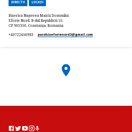
DIRECTII
LOCAȚII
Biserica Nașterea Maicii Domnului
Eforie Nord, B-dul Republicii 55,
CP 905350, Constanța, Romania
+40722456983
parohiaeforienord2​@gmail.com