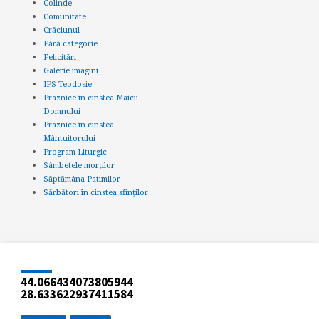
Colinde
Comunitate
Crăciunul
Fără categorie
Felicitări
Galerie imagini
IPS Teodosie
Praznice în cinstea Maicii
Domnului
Praznice în cinstea
Mântuitorului
Program Liturgic
Sâmbetele morților
Săptămâna Patimilor
Sărbători în cinstea sfinților
44.066434073805944
28.633622937411584