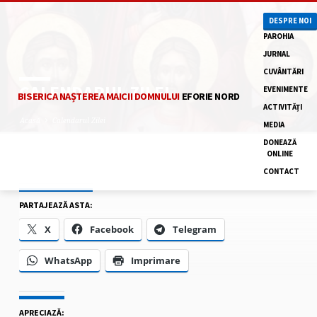
DESPRE NOI
PAROHIA
JURNAL
CUVÂNTĂRI
CALENDARUL ZILEI
EVENIMENTE
BISERICA NAȘTEREA MAICII DOMNULUI
EFORIE NORD
ACTIVITĂȚI
Acasă
Calendarul Zilei
MEDIA
DONEAZĂ
ONLINE
CONTACT
CALENDARUL
ZILEI
PARTAJEAZĂ ASTA:
X
Facebook
Telegram
WhatsApp
Imprimare
APRECIAZĂ: