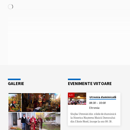
Încarc...
GALERIE
EVENIMENTE VIITOARE
AZI
Utrenia duminicală
08:30 – 10:00
Utrenia
Slujba Utreniei din zilele de duminică
la Biserica Nașterea Maicii Domnului
din Eforie Nord, începe la ora 08:30.