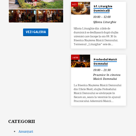
AZI
Sf. LIturghie
Duminicală
10:00 – 12:00
Sfânta Liturghie
Sfânta Liturghie din zilele de
VEZI GALERIA
duminică se desfășoară după slujba
utreniei care începe la ora 08:30 în
Biserica Nașterea Maicii Domnului.
Termenul „Liturghie” este de…
14/08
Prohodul Maicii
Domnului
19:00 – 21:30
Praznice în cinstea
Maicii Domnului
La Biserica Nașterea Maicii Domnului
din Eforie Nord, slujba Prohodului
Maicii Domnului se săvârșește în
fiecare an, seara la vecernie în ajunul
Praznicului Adormirii Maicii…
CATEGORII
Anunțuri