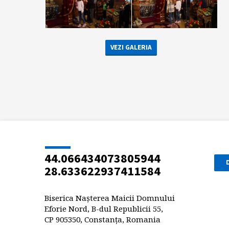
VEZI GALERIA
44.066434073805944
28.633622937411584
Biserica Nașterea Maicii Domnului
Eforie Nord, B-dul Republicii 55,
CP 905350, Constanța, Romania