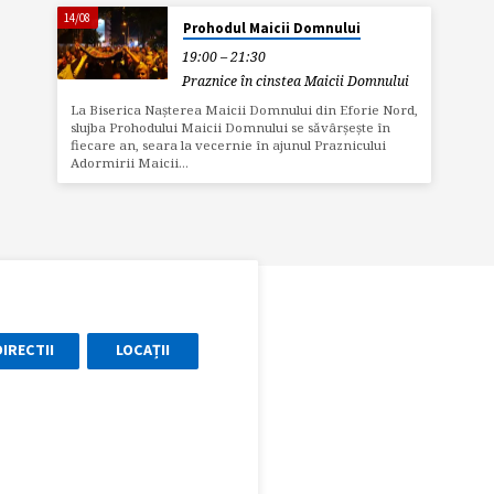
14/08
Prohodul Maicii Domnului
19:00 – 21:30
Praznice în cinstea Maicii Domnului
La Biserica Nașterea Maicii Domnului din Eforie Nord,
slujba Prohodului Maicii Domnului se săvârșește în
fiecare an, seara la vecernie în ajunul Praznicului
Adormirii Maicii…
DIRECTII
LOCAȚII