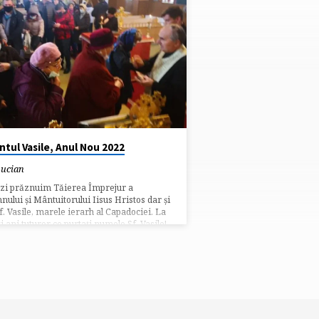
ntul Vasile, Anul Nou 2022
Lucian
zi prăznuim Tăierea Împrejur a
ului și Mântuitorului Iisus Hristos dar și
f. Vasile, marele ierarh al Capadociei. La
i ani tuturor ce purtați numele Sf. Vasile!
ulți ani pr. Vasile !