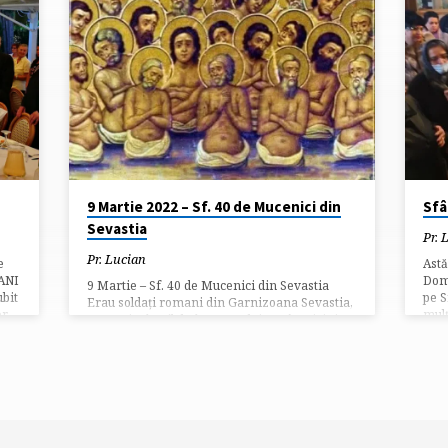
9 Martie 2022 – Sf. 40 de Mucenici din
Sfâ
Sevastia
Pr. 
Pr. Lucian
e
Astă
ANI
Domn
9 Martie – Sf. 40 de Mucenici din Sevastia
ubit
pe S
Erau soldați romani din Garnizoana Sevastia,
or
mulț
Armenia, în zilele împăratului păgân Licinius
La m
(308-324), prigonitorul creștinilor. Pentru că au
 de
refuzat să se închine idolilor păgâni,
l pe
guvernatorul a pus să fie bătuți cu pietre și
e
pentru că Mucenicii tot nu au cedat, a pus să
fie omorâți prin înghețare în apa Lacului
Sevastia. Unul a cedat ispitei și a ieșit din apă
spre baia caldă pregătită de păgâni, dar a