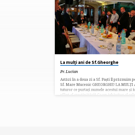
„SFINȚI”
POSTĂRI
ETICHETATE
La mulți ani de Sf.Gheorghe
Pr. Lucian
Astăzi în a doua zi a Sf. Paști îl prăznuim p
Sf. Mare Mucenic GHEORGHE! LA MULȚI 
tuturor ce purtați numele acestui mare și i
sfânt al creștinătății! Ca un izbăvitor al cel
robiți și celor să­raci ocrotitor, celor bolnavi
doctor, con­­­ducătorilor ajutător, purtătorule
biruință, Mare Mucenice Gheorghe, roagă-
Hris­tos Dum­nezeu să mântuiască sufletel
noastre.