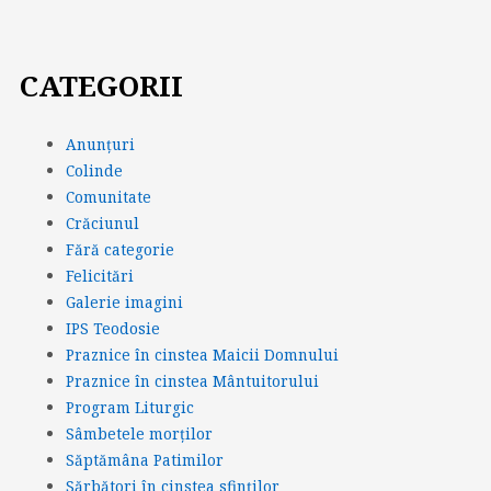
CATEGORII
Anunțuri
Colinde
Comunitate
Crăciunul
Fără categorie
Felicitări
Galerie imagini
IPS Teodosie
Praznice în cinstea Maicii Domnului
Praznice în cinstea Mântuitorului
Program Liturgic
Sâmbetele morților
Săptămâna Patimilor
Sărbători în cinstea sfinților