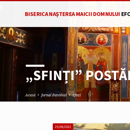
BISERICA NAȘTEREA MAICII DOMNULUI
EF
„SFINȚI” POSTĂ
Acasă
Jurnal Parohial
sfinți
25/04/2022