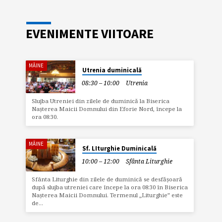
căzut secerat. Ceilalți s-au rugat la Dumnezeu.
Apa lacului s-a încălzit și peste capetele lor au
coborât cununi strălucitoare de sfinți. Văzând
asta, unul dintre soldații de pază a sărit în apa
EVENIMENTE VIITOARE
și a strigat că și el e creștin. Guvernatorul a
ordonat să fie scoși din apă și omorâți prin
zdrobirea picioarelor cu ciocanele.
MÂINE
Utrenia duminicală
08:30 – 10:00
Utrenia
Slujba Utreniei din zilele de duminică la Biserica
Nașterea Maicii Domnului din Eforie Nord, începe la
ora 08:30.
MÂINE
Sf. LIturghie Duminicală
10:00 – 12:00
Sfânta Liturghie
Sfânta Liturghie din zilele de duminică se desfășoară
după slujba utreniei care începe la ora 08:30 în Biserica
Nașterea Maicii Domnului. Termenul „Liturghie” este
de…