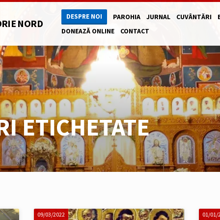
DESPRE NOI
PAROHIA
JURNAL
CUVÂNTĂRI
ORIE NORD
DONEAZĂ ONLINE
CONTACT
RI ETICHETATE
09/03/2022
01/01/