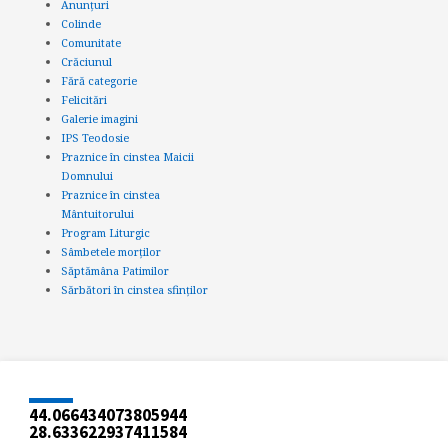
Anunțuri
Colinde
Comunitate
Crăciunul
Fără categorie
Felicitări
Galerie imagini
IPS Teodosie
Praznice în cinstea Maicii
Domnului
Praznice în cinstea
Mântuitorului
Program Liturgic
Sâmbetele morților
Săptămâna Patimilor
Sărbători în cinstea sfinților
44.066434073805944
28.633622937411584