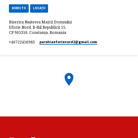
DIRECTII
LOCAȚII
Biserica Nașterea Maicii Domnului
Eforie Nord, B-dul Republicii 55,
CP 905350, Constanța, Romania
+40722456983
parohiaeforienord2​@gmail.com