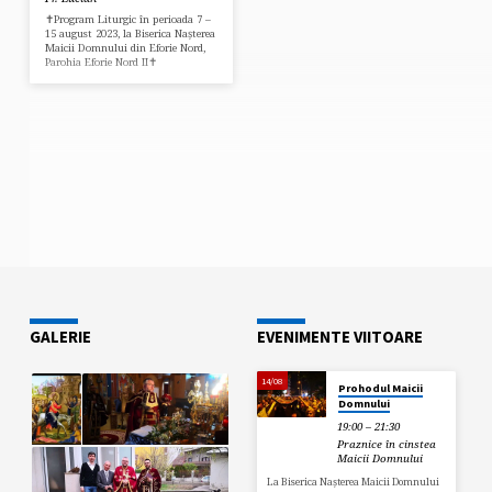
✝️Program Liturgic în perioada 7 –
15 august 2023, la Biserica Nașterea
Maicii Domnului din Eforie Nord,
Parohia Eforie Nord II✝️
GALERIE
EVENIMENTE VIITOARE
14/08
Prohodul Maicii
Domnului
19:00 – 21:30
Praznice în cinstea
Maicii Domnului
La Biserica Nașterea Maicii Domnului