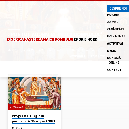
DESPRE NOI
PAROHIA
JURNAL
CUVÂNTĂRI
„POSTUL ADORMIRII MAICII DOMNULUI”
EVENIMENTE
POSTĂRI ETICHETATE
BISERICA NAȘTEREA MAICII DOMNULUI
EFORIE NORD
ACTIVITĂȚI
Acasă
Jurnal Parohial
Postul Adormirii Maicii Domnului
MEDIA
CATEGORII
ETICHETE
LUNI
DONEAZĂ
ONLINE
CONTACT
„POSTUL
ADORMIRII
MAICII
DOMNULUI”
07/08/2023
POSTĂRI
Program Liturgic în
ETICHETATE
perioada 7- 15 august 2023
Pr. Lucian