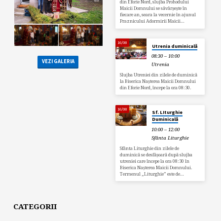
din Eforie Nord, slujba Prohodului
Maicii Domnului se săvârșește în
fiecare an, seara la vecernie în ajunul
Praznicului Adormirii Maicii…
16/08
Utrenia duminicală
08:30 – 10:00
VEZI GALERIA
Utrenia
Slujba Utreniei din zilele de duminică
la Biserica Nașterea Maicii Domnului
din Eforie Nord, începe la ora 08:30.
16/08
Sf. LIturghie
Duminicală
10:00 – 12:00
Sfânta Liturghie
Sfânta Liturghie din zilele de
duminică se desfășoară după slujba
utreniei care începe la ora 08:30 în
Biserica Nașterea Maicii Domnului.
Termenul „Liturghie” este de…
CATEGORII