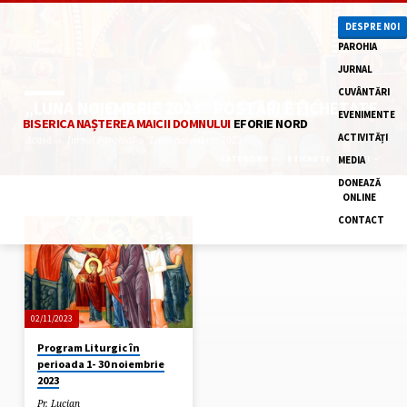
DESPRE NOI
PAROHIA
JURNAL
CUVÂNTĂRI
„LUNA NOIEMBRIE 2023” POSTĂRI ETICHETATE
EVENIMENTE
BISERICA NAȘTEREA MAICII DOMNULUI
EFORIE NORD
ACTIVITĂȚI
Acasă
Jurnal Parohial
Luna noiembrie 2023
CATEGORII
ETICHETE
LUNI
MEDIA
DONEAZĂ
ONLINE
CONTACT
„LUNA
NOIEMBRIE
2023”
POSTĂRI
02/11/2023
ETICHETATE
Program Liturgic în
perioada 1- 30 noiembrie
2023
Pr. Lucian