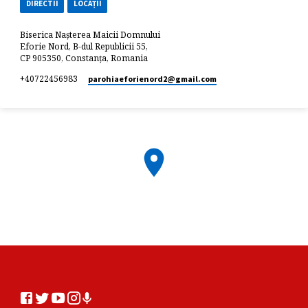
DIRECTII
LOCAȚII
Biserica Nașterea Maicii Domnului
Eforie Nord, B-dul Republicii 55,
CP 905350, Constanța, Romania
+40722456983
parohiaeforienord2​@gmail.com