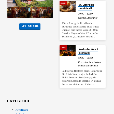
09/08
Sf. LIturghie
Duminicală
10:00 – 12:00
Sfânta Liturghie
Sfânta Liturghie din zilele de
VEZI GALERIA
duminică se desfășoară după slujba
utreniei care începe la ora 08:30 în
Biserica Nașterea Maicii Domnului.
Termenul „Liturghie” este de…
14/08
Prohodul Maicii
Domnului
19:00 – 21:30
Praznice în cinstea
Maicii Domnului
La Biserica Nașterea Maicii Domnului
din Eforie Nord, slujba Prohodului
Maicii Domnului se săvârșește în
fiecare an, seara la vecernie în ajunul
Praznicului Adormirii Maicii…
CATEGORII
Anunțuri