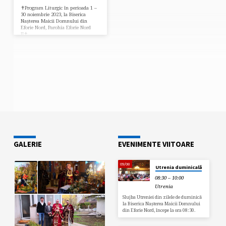
✝️Program Liturgic în perioada 1 –
30 noiembrie 2023, la Biserica
Nașterea Maicii Domnului din
Eforie Nord, Parohia Eforie Nord
II✝️
GALERIE
EVENIMENTE VIITOARE
09/08
Utrenia duminicală
08:30 – 10:00
Utrenia
Slujba Utreniei din zilele de duminică
la Biserica Nașterea Maicii Domnului
din Eforie Nord, începe la ora 08:30.