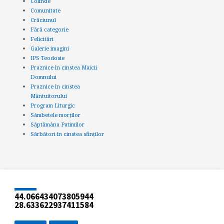
Colinde
Comunitate
Crăciunul
Fără categorie
Felicitări
Galerie imagini
IPS Teodosie
Praznice în cinstea Maicii
Domnului
Praznice în cinstea
Mântuitorului
Program Liturgic
Sâmbetele morților
Săptămâna Patimilor
Sărbători în cinstea sfinților
44.066434073805944
28.633622937411584