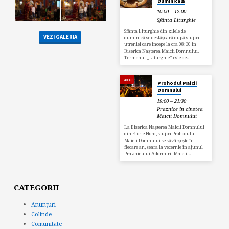
Duminicală
10:00 – 12:00
Sfânta Liturghie
Sfânta Liturghie din zilele de
VEZI GALERIA
duminică se desfășoară după slujba
utreniei care începe la ora 08:30 în
Biserica Nașterea Maicii Domnului.
Termenul „Liturghie” este de…
14/08
Prohodul Maicii
Domnului
19:00 – 21:30
Praznice în cinstea
Maicii Domnului
La Biserica Nașterea Maicii Domnului
din Eforie Nord, slujba Prohodului
Maicii Domnului se săvârșește în
fiecare an, seara la vecernie în ajunul
Praznicului Adormirii Maicii…
CATEGORII
Anunțuri
Colinde
Comunitate