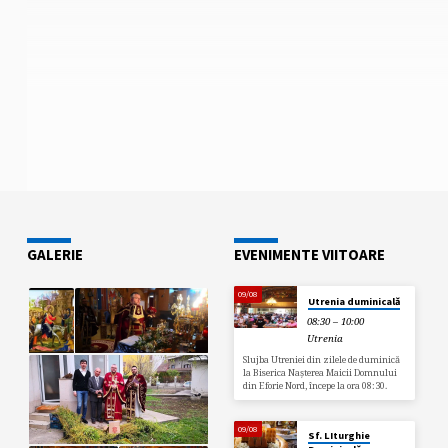
GALERIE
EVENIMENTE VIITOARE
09/08
Utrenia duminicală
08:30 – 10:00
Utrenia
Slujba Utreniei din zilele de duminică
la Biserica Nașterea Maicii Domnului
din Eforie Nord, începe la ora 08:30.
09/08
Sf. LIturghie