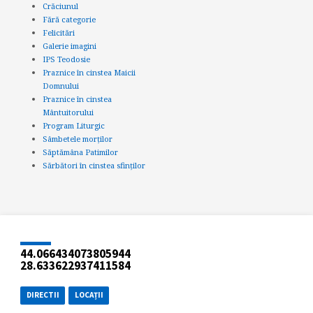
Crăciunul
Fără categorie
Felicitări
Galerie imagini
IPS Teodosie
Praznice în cinstea Maicii
Domnului
Praznice în cinstea
Mântuitorului
Program Liturgic
Sâmbetele morților
Săptămâna Patimilor
Sărbători în cinstea sfinților
44.066434073805944
28.633622937411584
DIRECTII
LOCAȚII