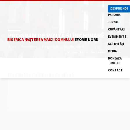
DESPRE NOI
PAROHIA
JURNAL
CUVÂNTĂRI
PROGRAM DE VIZITĂ ȘI ÎNCHINARE
EVENIMENTE
BISERICA NAȘTEREA MAICII DOMNULUI
EFORIE NORD
ACTIVITĂȚI
Acasă
Evenimente
Program de vizită și închinare
MEDIA
VIZUALIZĂRI
CATEGORII
LUNI
DONEAZĂ
ONLINE
CONTACT
Nu există evenimente de afișat.
PROGRAM
DE
VIZITĂ
ȘI
ÎNCHINARE