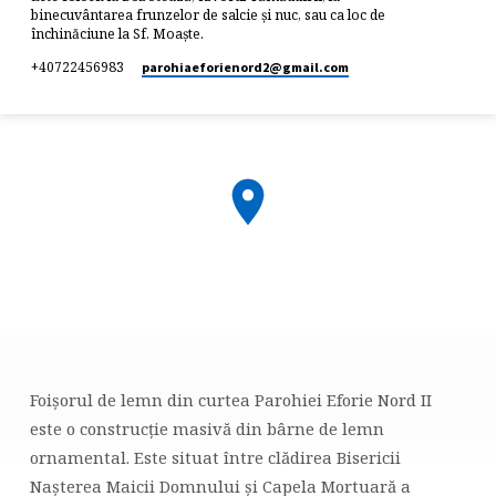
binecuvântarea frunzelor de salcie și nuc, sau ca loc de
închinăciune la Sf. Moaște.
+40722456983
parohiaeforienord2​@gmail.com
Foișorul de lemn din curtea Parohiei Eforie Nord II
FOIȘORUL
este o construcție masivă din bârne de lemn
DE
ornamental. Este situat între clădirea Bisericii
LEMN
Nașterea Maicii Domnului și Capela Mortuară a