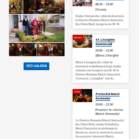
08:30 – 10:00
Utrenia
Slujba Utreniei din zilele de duminică
la Biserica Nașterea Maicii Domnului
din Eforie Nord, începe la ora 08:30.
MÂINE
Sf. LIturghie
Duminicală
10:00 – 12:00
Sfânta Liturghie
Sfânta Liturghie din zilele de
VEZI GALERIA
duminică se desfășoară după slujba
utreniei care începe la ora 08:30 în
Biserica Nașterea Maicii Domnului.
Termenul „Liturghie” este de…
14/08
Prohodul Maicii
Domnului
19:00 – 21:30
Praznice în cinstea
Maicii Domnului
La Biserica Nașterea Maicii Domnului
din Eforie Nord, slujba Prohodului
Maicii Domnului se săvârșește în
fiecare an, seara la vecernie în ajunul
Praznicului Adormirii Maicii…