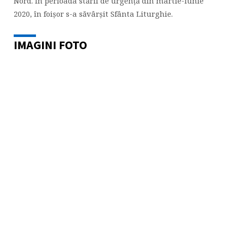
Nord. În perioada stării de urgență din martie-iunie
2020, în foișor s-a săvârșit Sfânta Liturghie.
IMAGINI FOTO