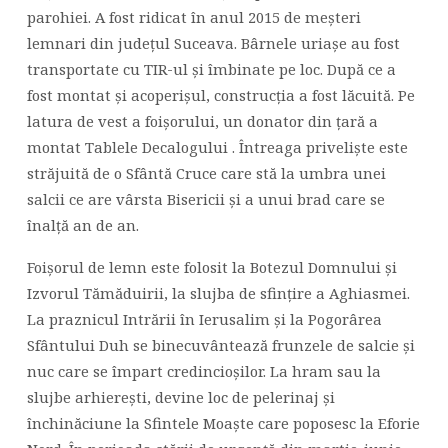
parohiei. A fost ridicat în anul 2015 de meșteri
lemnari din județul Suceava. Bârnele uriașe au fost
transportate cu TIR-ul și îmbinate pe loc. După ce a
fost montat și acoperișul, construcția a fost lăcuită. Pe
latura de vest a foișorului, un donator din țară a
montat Tablele Decalogului . Întreaga priveliște este
străjuită de o Sfântă Cruce care stă la umbra unei
salcii ce are vârsta Bisericii și a unui brad care se
înalță an de an.
Foișorul de lemn este folosit la Botezul Domnului și
Izvorul Tămăduirii, la slujba de sfințire a Aghiasmei.
La praznicul Intrării în Ierusalim și la Pogorârea
Sfântului Duh se binecuvântează frunzele de salcie și
nuc care se împart credincioșilor. La hram sau la
slujbe arhierești, devine loc de pelerinaj și
închinăciune la Sfintele Moaște care poposesc la Eforie