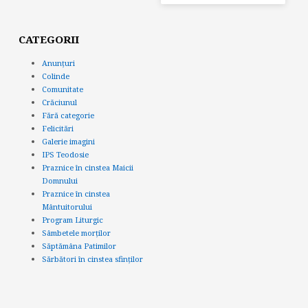
CATEGORII
Anunțuri
Colinde
Comunitate
Crăciunul
Fără categorie
Felicitări
Galerie imagini
IPS Teodosie
Praznice în cinstea Maicii
Domnului
Praznice în cinstea
Mântuitorului
Program Liturgic
Sâmbetele morților
Săptămâna Patimilor
Sărbători în cinstea sfinților