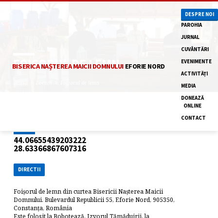
DESPRE NOI
PAROHIA
JURNAL
CUVÂNTĂRI
FOIȘORUL DE LEMN
EVENIMENTE
BISERICA NAȘTEREA MAICII DOMNULUI
EFORIE NORD
ACTIVITĂȚI
Acasă
Locații
Foișorul de lemn
MEDIA
DONEAZĂ
ONLINE
CONTACT
44.06655439203222
28.63366867607316
DIRECTII
Foișorul de lemn din curtea Bisericii Nașterea Maicii
Domnului. Bulevardul Republicii 55, Eforie Nord, 905350,
Constanța, România
Este folosit la Bobotează, Izvorul Tămăduirii, la