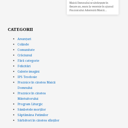
Maicii Domnului se săvârșește în
fiecare an, seara la vecernie în ajunul
Praznicului Adormirii Maicii…
CATEGORII
Anunțuri
Colinde
Comunitate
Crăciunul
Fără categorie
Felicitări
Galerie imagini
IPS Teodosie
Praznice în cinstea Maicii
Domnului
Praznice în cinstea
Mântuitorului
Program Liturgic
Sâmbetele morților
Săptămâna Patimilor
Sărbători în cinstea sfinților