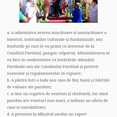
a. A administra averea mișcătoare si nemișcătoare a
bisericii, instituțiilor culturale și fundațiunile, sau
fondurile pe care le va primi cu inven­tar de la
Consiliul Parohial, pangar, colportaj. Administrarea se
va face in conformitate cu hotărârile Adunării
Parohiale sau ale Consiliului Parohial și potrivit
normelor și regulamen­telor in vigoare;
b. A păstra într-o lada sau casa de fier, banii și hârtiile
de valoare ale parohiei;
c. A tine un registru de venituri și cheltuieli, iar când
parohia are venituri mai mari, a înființa un oficiu de
casa si contabilitate;
d. A prezenta la sfârșitul anului un raport