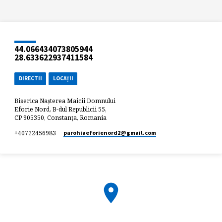
44.066434073805944
28.633622937411584
DIRECTII
LOCAȚII
Biserica Nașterea Maicii Domnului
Eforie Nord, B-dul Republicii 55,
CP 905350, Constanța, Romania
+40722456983
parohiaeforienord2​@gmail.com