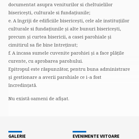
documentat asupra veni­turilor si cheltuielilor
bisericești, culturale si fundațiunile;
e. A îngriji de edificiile bisericești, cele ale instituțiilor
culturale si fundațiunile și alte bunuri bisericești,
precum și curtea bisericii, a casei parohiale și
cimitirul sa fie bine întreținut;
f. A incasa sumele cuvenite parohiei și a face plățile
curente, cu aprobarea parohului.
Epitropul este răspunzător, pentru buna administrare
și gestionare a averii parohiale ce i-a fost
încredințată.
Nu există oameni de afișat.
GALERIE
EVENIMENTE VIITOARE