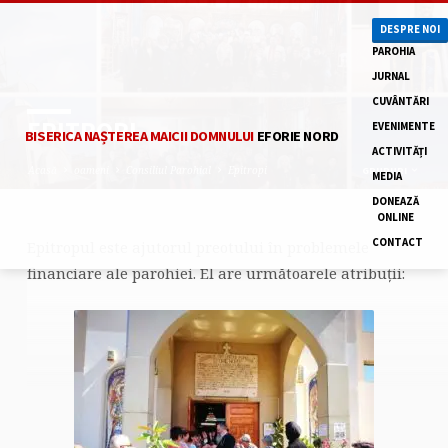
DESPRE NOI
PAROHIA
JURNAL
CUVÂNTĂRI
EPITROPI
EVENIMENTE
BISERICA NAȘTEREA MAICII DOMNULUI
EFORIE NORD
ACTIVITĂȚI
Acasă
oameni
Consiliul Parohial
Epitropi
GRUPURI
MEDIA
DONEAZĂ
ONLINE
CONTACT
Epitropul este ajutorul preotului în problemele
EPITROPI
financiare ale parohiei. El are următoarele atribuții: