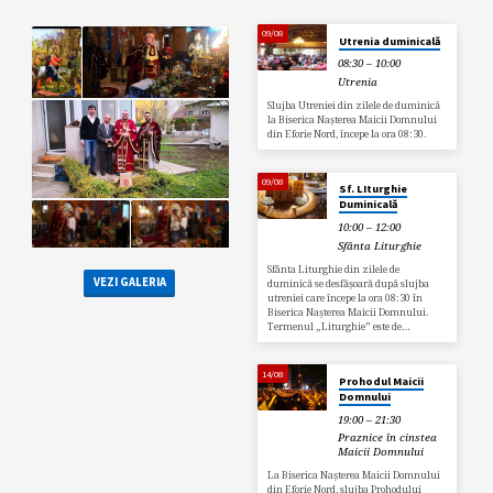
09/08
Utrenia duminicală
08:30 – 10:00
Utrenia
Slujba Utreniei din zilele de duminică
la Biserica Nașterea Maicii Domnului
din Eforie Nord, începe la ora 08:30.
09/08
Sf. LIturghie
Duminicală
10:00 – 12:00
Sfânta Liturghie
Sfânta Liturghie din zilele de
VEZI GALERIA
duminică se desfășoară după slujba
utreniei care începe la ora 08:30 în
Biserica Nașterea Maicii Domnului.
Termenul „Liturghie” este de…
14/08
Prohodul Maicii
Domnului
19:00 – 21:30
Praznice în cinstea
Maicii Domnului
La Biserica Nașterea Maicii Domnului
din Eforie Nord, slujba Prohodului